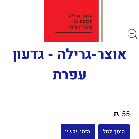
אוצר-גרילה - גדעון
עפרת
55 ₪
הוסף לסל
הזמן עכשיו