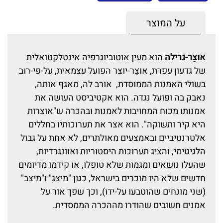
על המוצר
אוצֵר-גרילה
הוא מעין אוטוביוגרפיה אינטלקטואלית
של גדעון עפרת, אוצֵר-יוצר הפועל עצמאית, על-פי-רוב
בשולי האמנות הממוסדת, אורב לה, מאגף אותה,
נאבק בה ופועל נגדה. הוא אקטיביסט העושה את
אמנותו מכוח המחויבות לאמנות ובהכרה ש"אוצרות
היא קיר ותשוקה". הוא אצר את תערוכותיו בחללים
אלטרנטיביים ובאמצעים מאולתרים, לא אחת על גבול
הלגיטימי, והציג תערוכות היסטוריות ואוונגרדיות,
שהעלו נושאים ומגמות שלא טופלו, או קידמו מדיומים
חדשים שלא היו מוכרים בישראל, כגון "מיצג" ו"מיצב"
(שני מונחים שהוטבעו על-ידו), וכך שפך אור על
אמנים חשובים שהודרו מההכרה הממסדית.