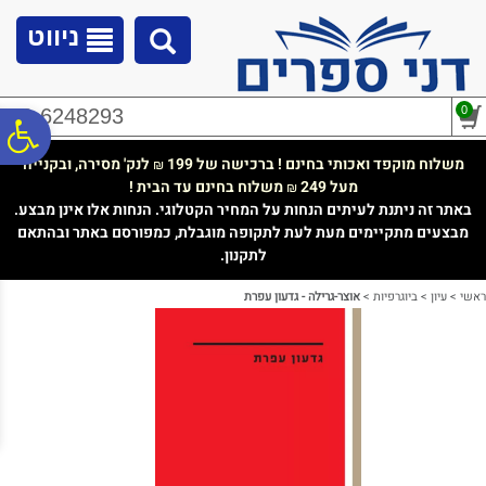
לתפריט
לתוכן
לתפריט
אתר
המרכזי
נגישות
ניווט
0
02-6248293
פ
משלוח מוקפד ואכותי בחינם ! ברכישה של 199
לנק' מסירה, ובקנייה
₪
מעל 249
משלוח בחינם עד הבית !
₪
סר
באתר זה ניתנת לעיתים הנחות על המחיר הקטלוגי. הנחות אלו אינן מבצע.
מבצעים מתקיימים מעת לעת לתקופה מוגבלת, כמפורסם באתר ובהתאם
לתקנון.
נג
ראשי
>
עיון
>
ביוגרפיות
>
אוצר-גרילה - גדעון עפרת